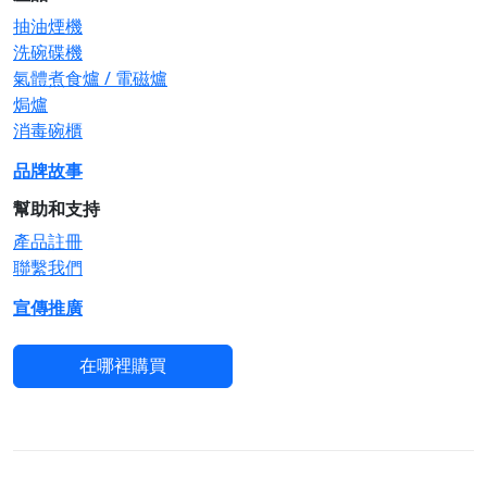
抽油煙機
洗碗碟機
氣體煮食爐 / 電磁爐
焗爐
消毒碗櫃
品牌故事
幫助和支持
產品註冊
聯繫我們
宣傳推廣
在哪裡購買