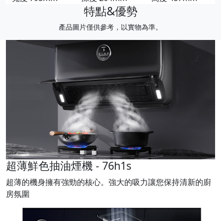
特點&優勢
產品圖片僅供參考，以實物為準。
超薄鮮色抽油煙機 - 76h1s
超薄的機身擁有強勁的核心。強大的吸力讓您保持清新的廚
房氛圍