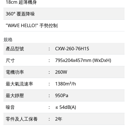
18cm 超薄機身
360° 覆蓋降噪
"WAVE HELLO!" 手勢控制
規格
產品型號
:
CXW-260-76H1S
尺寸
:
795x204x457mm (WxDxH)
電機功率
:
260W
最大氣流速率
:
1380m³/h
最大靜壓
:
950Pa
噪音
:
≤ 54dB(A)
零件及人工保養
:
2年