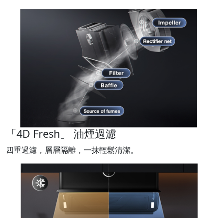
「4D Fresh」 油煙過濾
四重過濾，層層隔離，一抹輕鬆清潔。