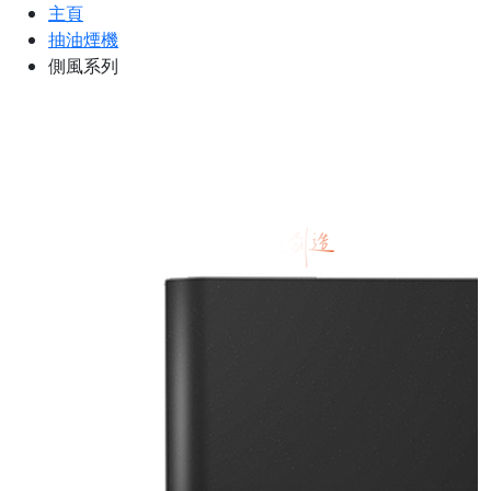
主頁
抽油煙機
側風系列