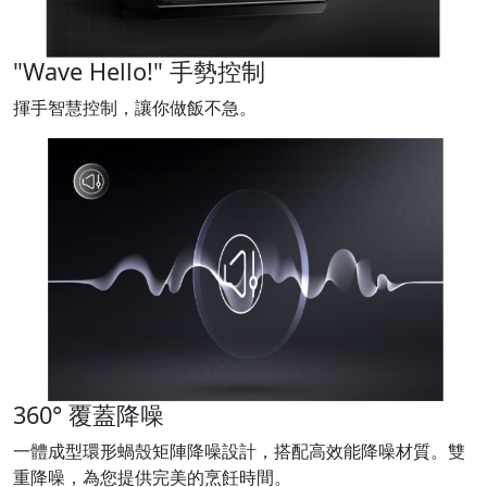
"Wave Hello!" 手勢控制
揮手智慧控制，讓你做飯不急。
360° 覆蓋降噪
一體成型環形蝸殼矩陣降噪設計，搭配高效能降噪材質。雙
重降噪，為您提供完美的烹飪時間。