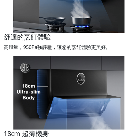
舒適的烹飪體驗
高風量，950Pa強靜壓，讓您的烹飪體驗更美好。
18cm 超薄機身