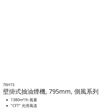
76H1S
壁掛式抽油煙機, 795mm, 側風系列
1380m³/h 風量
"CFT" 光滑風道