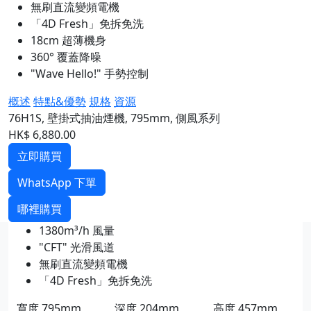
無刷直流變頻電機
「4D Fresh」免拆免洗
18cm 超薄機身
360° 覆蓋降噪
"Wave Hello!" 手勢控制
概述
特點&優勢
規格
資源
76H1S, 壁掛式抽油煙機, 795mm, 側風系列
HK$ 6,880.00
立即購買
WhatsApp 下單
哪裡購買
1380m³/h 風量
"CFT" 光滑風道
無刷直流變頻電機
「4D Fresh」免拆免洗
寬度
795mm
深度
204mm
高度
457mm