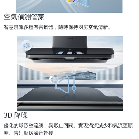
空氣偵測管家
智慧辨識多種有害氣體，隨時保持廚房空氣清新。
3D 降噪
優化的球形整流網，異形止回閥。實現渦流減少和氣流更順
暢。告別廚房噪音幹擾。