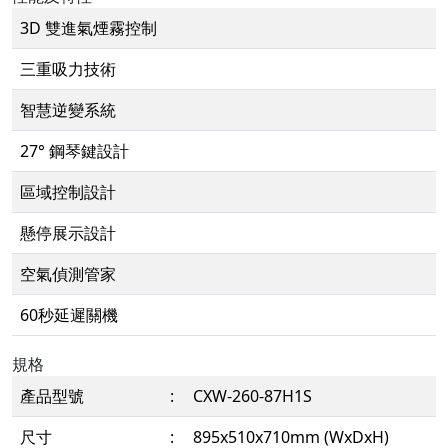
3D 雙進氣煙霧控制
三重吸力技術
智慧逆變系統
27° 鋼琴鍵設計
區域控制設計
懸停展示設計
空氣偵測管家
60秒延遲關機
規格
產品型號
:
CXW-260-87H1S
尺寸
:
895x510x710mm (WxDxH)