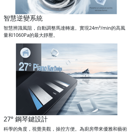
智慧逆變系統
智慧辨識風阻，自動調整馬達轉速。實現24m³/min的高風
量和1060Pa的最大靜壓。
27° 鋼琴鍵設計
科學的角度，視覺美觀，操控方便。為廚房帶來優雅和藝術