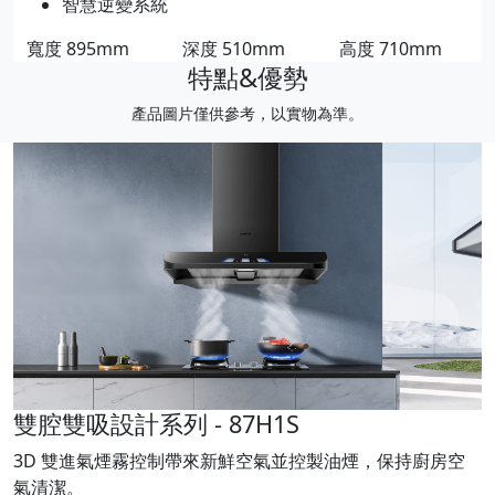
智慧逆變系統
寬度
895mm
深度
510mm
高度
710mm
特點&優勢
產品圖片僅供參考，以實物為準。
雙腔雙吸設計系列 - 87H1S
3D 雙進氣煙霧控制帶來新鮮空氣並控製油煙，保持廚房空
氣清潔。