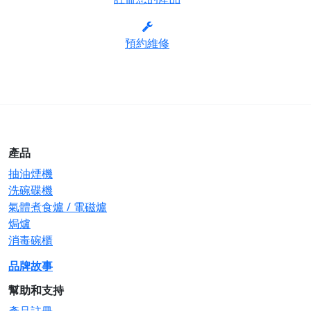
預約維修
產品
抽油煙機
洗碗碟機
氣體煮食爐 / 電磁爐
焗爐
消毒碗櫃
品牌故事
幫助和支持
產品註冊