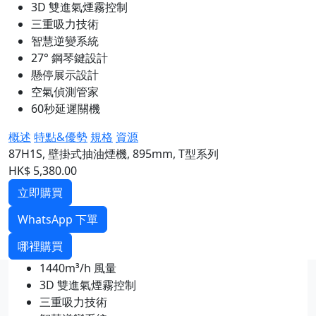
3D 雙進氣煙霧控制
三重吸力技術
智慧逆變系統
27° 鋼琴鍵設計
懸停展示設計
空氣偵測管家
60秒延遲關機
概述
特點&優勢
規格
資源
87H1S, 壁掛式抽油煙機, 895mm, T型系列
HK$ 5,380.00
立即購買
WhatsApp 下單
哪裡購買
1440m³/h 風量
3D 雙進氣煙霧控制
三重吸力技術