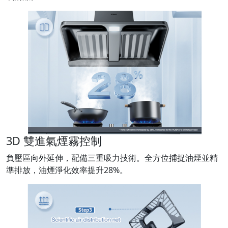
3D 雙進氣煙霧控制
負壓區向外延伸，配備三重吸力技術。全方位捕捉油煙並精
準排放，油煙淨化效率提升28%。