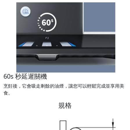
60s 秒延遲關機
烹飪後，它會吸走剩餘的油煙，讓您可以輕鬆完成並享用美
食。
規格