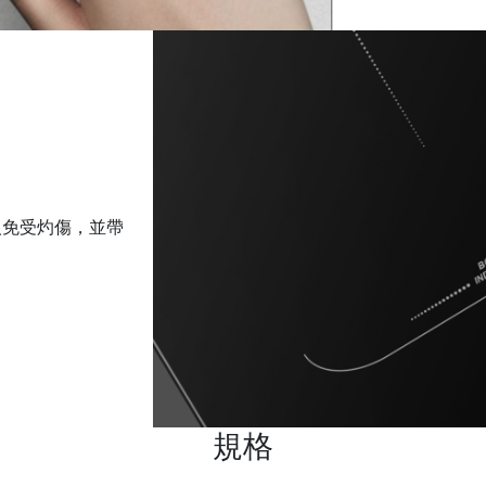
人免受灼傷，並帶
規格