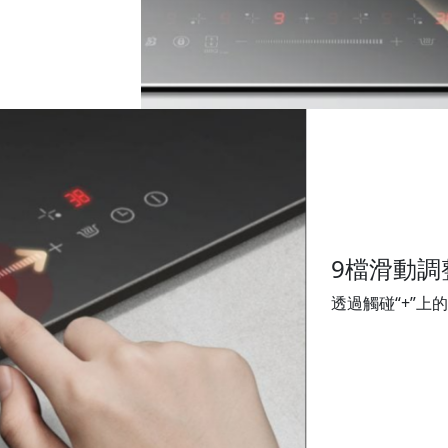
9檔滑動調
透過觸碰“+”