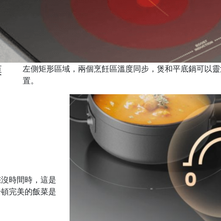
模
左側矩形區域，兩個烹飪區溫度同步，煲和平底鍋可以靈
置。
您沒時間時，這是
一頓完美的飯菜是