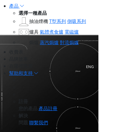
產品
選擇一種產品
抽油煙機
T型系列
側吸系列
爐具
氣體煮食爐
電磁爐
焗爐
蒸汽焗爐
對流焗爐
收費表
品牌故事
在哪裡購買
ENG
幫助和支持
註冊
您的產品
產品註冊
解決
問題
聯繫我們