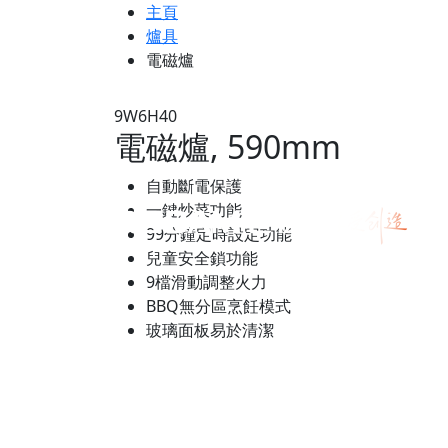
主頁
爐具
電磁爐
9W6H40
電磁爐, 590mm
自動斷電保護
一鍵炒菜功能
99分鐘定時設定功能
兒童安全鎖功能
9檔滑動調整火力
BBQ無分區烹飪模式
玻璃面板易於清潔