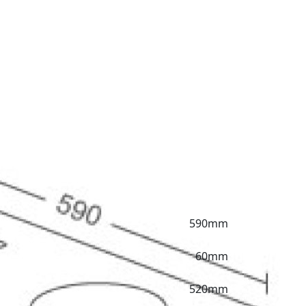
590mm
60mm
520mm