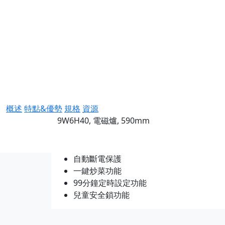
概述
特點&優勢
規格
資源
9W6H40, 電磁爐, 590mm
自動斷電保護
一鍵炒菜功能
99分鐘定時設定功能
兒童安全鎖功能