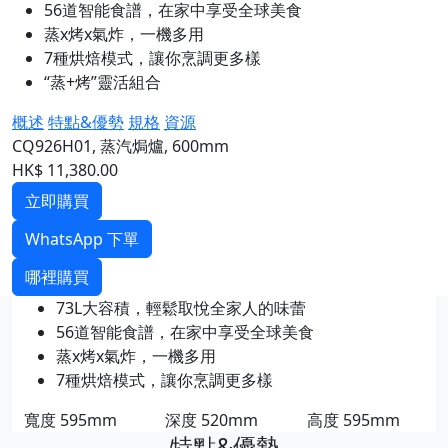
56道智能食譜，在家中享受全球美食
蒸x烤x氣炸，一機多用
7種烘焙模式，讓你烹調更多樣
“蒸+烤”靈活組合
概述
特點&優勢
規格
資源
CQ926H01, 蒸汽焗爐, 600mm
HK$ 11,380.00
立即購買
WhatsApp 下單
哪裡購買
73L大容積，輕鬆取悅全家人的味蕾
56道智能食譜，在家中享受全球美食
蒸x烤x氣炸，一機多用
7種烘焙模式，讓你烹調更多樣
寬度
595mm
深度
520mm
高度
595mm
特點&優勢