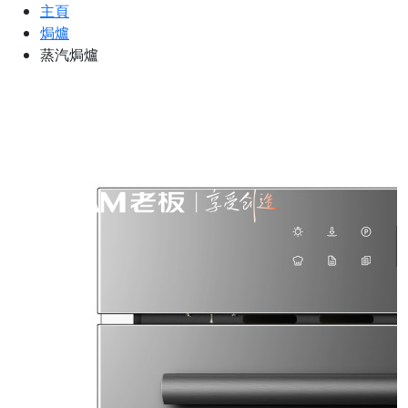
主頁
焗爐
蒸汽焗爐