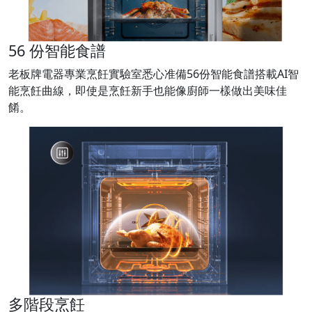
56 份智能食譜
老板牌電器專業烹飪實驗室悉心准備56份智能食譜搭載AI智
能烹飪曲線，即使是烹飪新手也能像廚師一樣做出美味佳
餚。
多階段烹飪