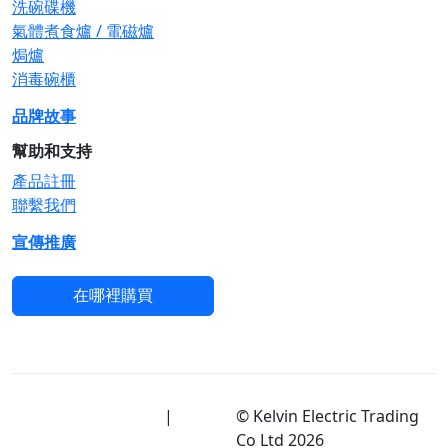
洗碗碟機
氣體煮食爐 / 電磁爐
焗爐
消毒碗櫃
品牌故事
幫助和支持
產品註冊
聯繫我們
宣傳推廣
在哪裡購買
使用條款及隱私政策
|
免
© Kelvin Electric Trading
責聲明
Co Ltd
2026