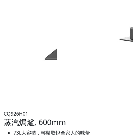
CQ926H01
蒸汽焗爐, 600mm
73L大容積，輕鬆取悅全家人的味蕾