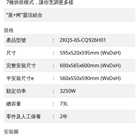
7種烘焙模式，讓你烹調更多樣
“蒸+烤”靈活組合
規格
產品型號
:
ZKQS-65-CQ926H01
尺寸
:
595x520x595mm (WxDxH)
完整安裝尺寸
:
600x565x600mm (WxDxH)
半安裝尺寸e
:
560x550x590mm (WxDxH)
額定功率
:
3250W
總容量
:
73L
零件及人工保養
:
2年
安裝圖